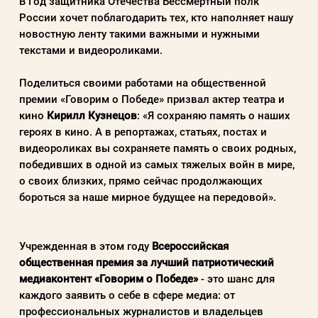
В Год защитника Отечества Бессмертный полк
России хочет поблагодарить тех, кто наполняет нашу
Заполняя данную форму вы соглашаетесь с
новостную ленту такими важными и нужными
политикой конфиденциальности
текстами и видеороликами.
сайта
Поделиться своими работами на общественной
премии «Говорим о Победе» призвал актер театра и
кино
Кирилл Кузнецов
: «Я сохраняю память о наших
ВОЙТИ
героях в кино. А в репортажах, статьях, постах и
видеороликах вы сохраняете память о своих родных,
победивших в одной из самых тяжелых войн в мире,
Регистрация
Забыли пароль?
о своих близких, прямо сейчас продолжающих
бороться за наше мирное будущее на передовой».
Учрежденная в этом году
Всероссийская
общественная премия за лучший патриотический
медиаконтент «Говорим о Победе»
- это шанс для
каждого заявить о себе в сфере медиа: от
профессиональных журналистов и владельцев